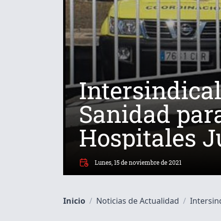
Intersindical
Sanidad para
Hospitales J
y centros de
Lunes, 15 de noviembre de 2021
Inicio
/
Noticias de Actualidad
/
Intersind