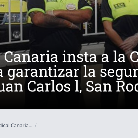
 Canaria insta a la 
 garantizar la segur
uan Carlos l, San Ro
 Salud de Gran Canar
ical Canaria...
/