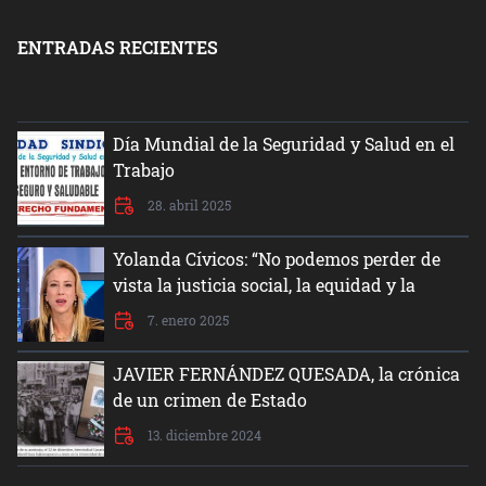
ENTRADAS RECIENTES
Día Mundial de la Seguridad y Salud en el
Trabajo
28. abril 2025
Yolanda Cívicos: “No podemos perder de
vista la justicia social, la equidad y la
dignidad del ser humano”
7. enero 2025
JAVIER FERNÁNDEZ QUESADA, la crónica
de un crimen de Estado
13. diciembre 2024