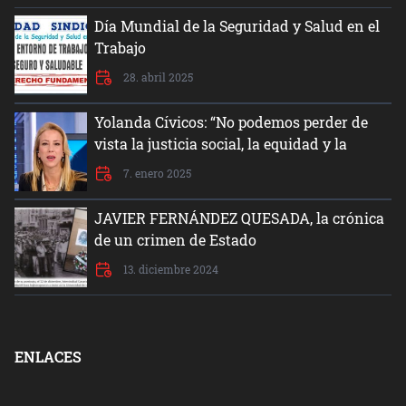
Día Mundial de la Seguridad y Salud en el
Trabajo
28. abril 2025
Yolanda Cívicos: “No podemos perder de
vista la justicia social, la equidad y la
dignidad del ser humano”
7. enero 2025
JAVIER FERNÁNDEZ QUESADA, la crónica
de un crimen de Estado
13. diciembre 2024
ENLACES