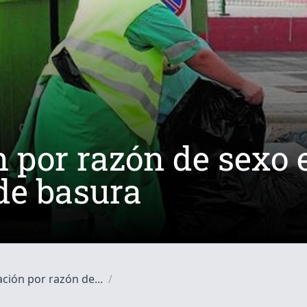
 por razón de sexo e
de basura
ción por razón de...
/