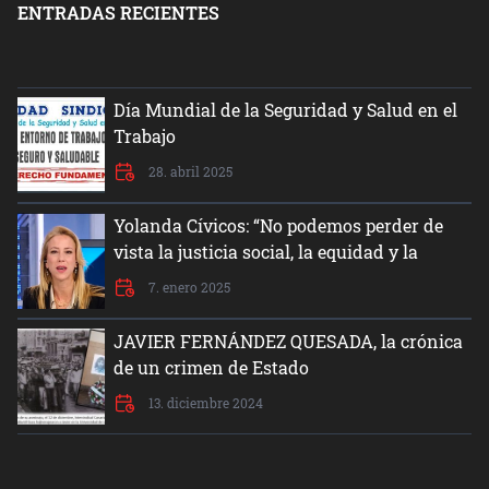
ENTRADAS RECIENTES
Día Mundial de la Seguridad y Salud en el
Trabajo
28. abril 2025
Yolanda Cívicos: “No podemos perder de
vista la justicia social, la equidad y la
dignidad del ser humano”
7. enero 2025
JAVIER FERNÁNDEZ QUESADA, la crónica
de un crimen de Estado
13. diciembre 2024