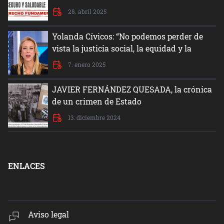
28. abril 2025
Yolanda Cívicos: “No podemos perder de
vista la justicia social, la equidad y la
dignidad del ser humano”
7. enero 2025
JAVIER FERNÁNDEZ QUESADA, la crónica
de un crimen de Estado
13. diciembre 2024
ENLACES
Aviso legal