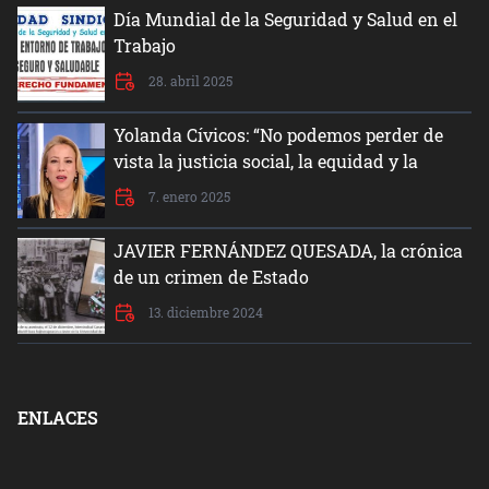
Día Mundial de la Seguridad y Salud en el
Trabajo
28. abril 2025
Yolanda Cívicos: “No podemos perder de
vista la justicia social, la equidad y la
dignidad del ser humano”
7. enero 2025
JAVIER FERNÁNDEZ QUESADA, la crónica
de un crimen de Estado
13. diciembre 2024
ENLACES