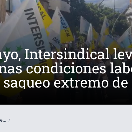
yo, Intersindical le
gnas condiciones lab
l saqueo extremo de 
e...
/