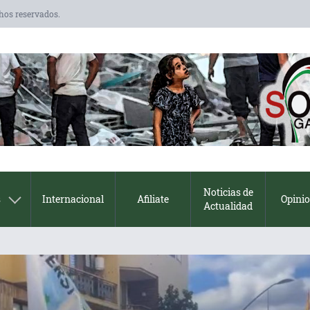
chos reservados.
Noticias de
s
Internacional
Afiliate
Opini
Actualidad