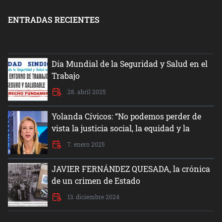
ENTRADAS RECIENTES
Día Mundial de la Seguridad y Salud en el
Trabajo
28. abril 2025
Yolanda Cívicos: “No podemos perder de
vista la justicia social, la equidad y la
dignidad del ser humano”
7. enero 2025
JAVIER FERNÁNDEZ QUESADA, la crónica
de un crimen de Estado
13. diciembre 2024