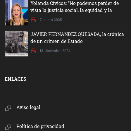
Yolanda Cívicos: “No podemos perder de
vista la justicia social, la equidad y la
dignidad del ser humano”
7. enero 2025
JAVIER FERNÁNDEZ QUESADA, la crónica
de un crimen de Estado
13. diciembre 2024
ENLACES
Aviso legal
Política de privacidad