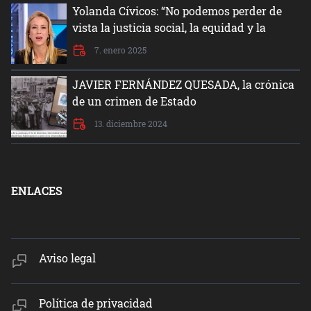
Yolanda Cívicos: “No podemos perder de
vista la justicia social, la equidad y la
dignidad del ser humano”
7. enero 2025
JAVIER FERNÁNDEZ QUESADA, la crónica
de un crimen de Estado
13. diciembre 2024
ENLACES
Aviso legal
Política de privacidad