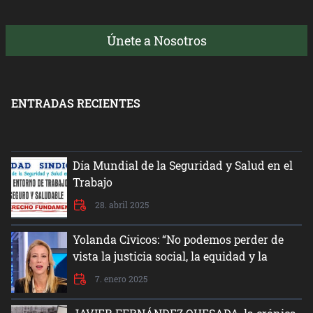
Únete a Nosotros
ENTRADAS RECIENTES
Día Mundial de la Seguridad y Salud en el
Trabajo
28. abril 2025
Yolanda Cívicos: “No podemos perder de
vista la justicia social, la equidad y la
dignidad del ser humano”
7. enero 2025