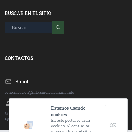
BUSCAR EN EL SITIO
CONTACTOS
Email
comunicacion@intersindicalcanaria.info
Direccion:
Estamos usando
Si deseas ponerte en contacto con alguna de nuestras sedes, visita el
cookies
apartado "CONTACTO" en la barra superior.
En este portal se usan
OK
cookies. Al continuar
navegando por el sitio,