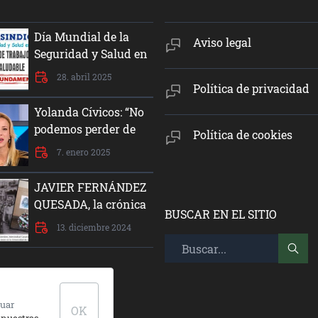
Día Mundial de la
Aviso legal
Seguridad y Salud en
el Trabajo
28. abril 2025
Política de privacidad
Yolanda Cívicos: “No
podemos perder de
Política de cookies
vista la justicia social,
7. enero 2025
la equidad y la
dignidad del ser
JAVIER FERNÁNDEZ
humano”
QUESADA, la crónica
BUSCAR EN EL SITIO
de un crimen de
13. diciembre 2024
Estado
nuar
OK