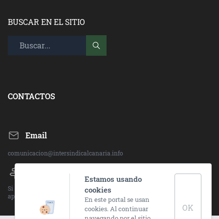
BUSCAR EN EL SITIO
CONTACTOS
Email
comunicacion@intersindicalcanaria.info
Direccion:
Estamos usando
Si deseas ponerte en contacto con alguna de nuestras sedes, visita el
cookies
apartado "CONTACTO" en la barra superior.
En este portal se usan
OK
cookies. Al continuar
navegando por el sitio,