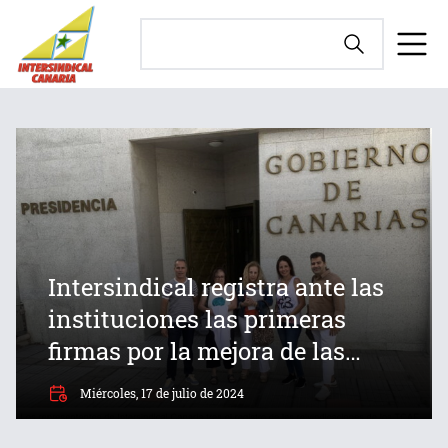
Intersindical registra ante las
instituciones las primeras
firmas por la mejora de las
condiciones de los Técnicos en
Miércoles, 17 de julio de 2024
Cuidados Auxiliares de
Enfermería