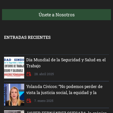
Únete a Nosotros
ENTRADAS RECIENTES
Día Mundial de la Seguridad y Salud en el
Trabajo
28. abril 2025
Yolanda Cívicos: “No podemos perder de
vista la justicia social, la equidad y la
dignidad del ser humano”
7. enero 2025