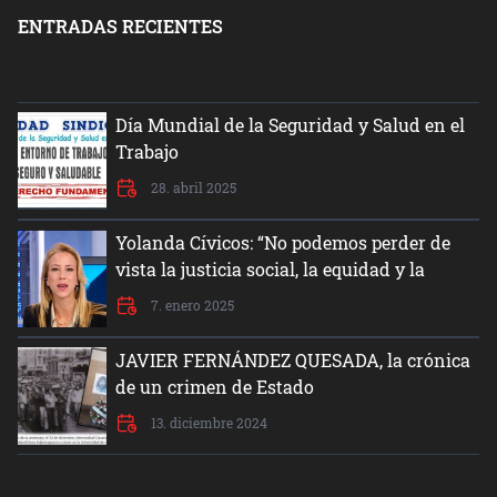
ENTRADAS RECIENTES
Día Mundial de la Seguridad y Salud en el
Trabajo
28. abril 2025
Yolanda Cívicos: “No podemos perder de
vista la justicia social, la equidad y la
dignidad del ser humano”
7. enero 2025
JAVIER FERNÁNDEZ QUESADA, la crónica
de un crimen de Estado
13. diciembre 2024