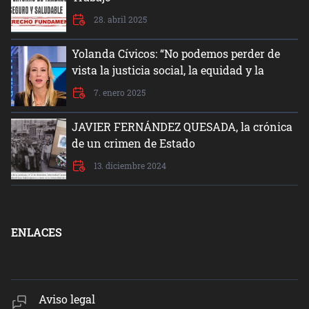
28. abril 2025
Yolanda Cívicos: “No podemos perder de
vista la justicia social, la equidad y la
dignidad del ser humano”
7. enero 2025
JAVIER FERNÁNDEZ QUESADA, la crónica
de un crimen de Estado
13. diciembre 2024
ENLACES
Aviso legal