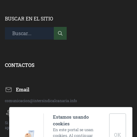
BUSCAR EN EL SITIO
CONTACTOS
Email
comunicacion@intersindicalcanaria.info
Direccion:
Estamos usando
Si deseas ponerte en contacto con alguna de nuestras sedes, visita el
cookies
apartado "CONTACTO" en la barra superior.
En este portal se usan
OK
cookies. Al continuar