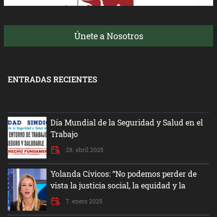
Únete a Nosotros
ENTRADAS RECIENTES
Día Mundial de la Seguridad y Salud en el
Trabajo
28. abril 2025
Yolanda Cívicos: “No podemos perder de
vista la justicia social, la equidad y la
dignidad del ser humano”
7. enero 2025