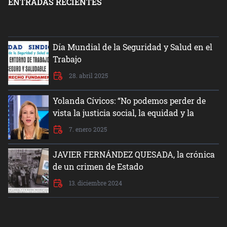
ENTRADAS RECIENTES
Día Mundial de la Seguridad y Salud en el
Trabajo
28. abril 2025
Yolanda Cívicos: “No podemos perder de
vista la justicia social, la equidad y la
dignidad del ser humano”
7. enero 2025
JAVIER FERNÁNDEZ QUESADA, la crónica
de un crimen de Estado
13. diciembre 2024