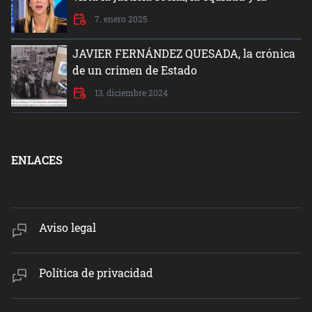
dignidad del ser humano”
7. enero 2025
JAVIER FERNÁNDEZ QUESADA, la crónica
de un crimen de Estado
13. diciembre 2024
ENLACES
Aviso legal
Política de privacidad