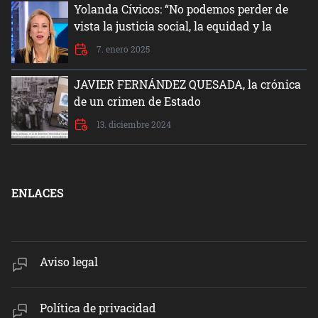
Yolanda Cívicos: “No podemos perder de
vista la justicia social, la equidad y la
dignidad del ser humano”
7. enero 2025
JAVIER FERNÁNDEZ QUESADA, la crónica
de un crimen de Estado
13. diciembre 2024
ENLACES
Aviso legal
Política de privacidad