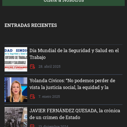
ENTRADAS RECIENTES
Día Mundial de la Seguridad y Salud en el
Trabajo
28. abril 2025
Yolanda Cívicos: “No podemos perder de
vista la justicia social, la equidad y la
dignidad del ser humano”
7. enero 2025
JAVIER FERNÁNDEZ QUESADA, la crónica
de un crimen de Estado
13. diciembre 2024