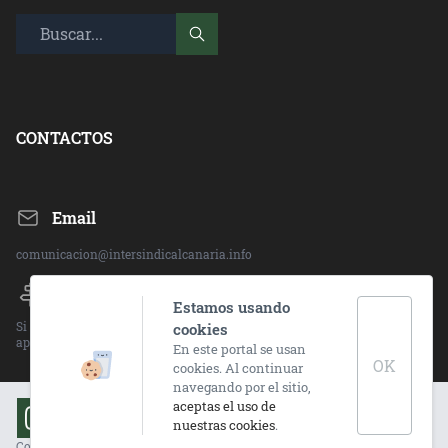
CONTACTOS
Email
comunicacion@intersindicalcanaria.info
Direccion:
Estamos usando
Si deseas ponerte en contacto con alguna de nuestras sedes, visita el
cookies
apartado "CONTACTO" en la barra superior.
En este portal se usan
OK
cookies. Al continuar
navegando por el sitio,
aceptas el uso de
nuestras cookies
.
Copyright © Intersindical Canaria, 2021. Todos los
Coco
Acai